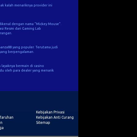
dak kalah menariknya provider ini
 dikenal dengan nama "Mickey Mouse".
asi Resmi dari Gaming Lab
urangan.
anza88 yang populer. Terutama judi
 yang berpengalaman.
layaknya bermain di casino
ndu oleh para dealer yang menarik
Kebijakan Privasi
Taruhan
Kebijakan Anti Curang
an
Sitemap
iga