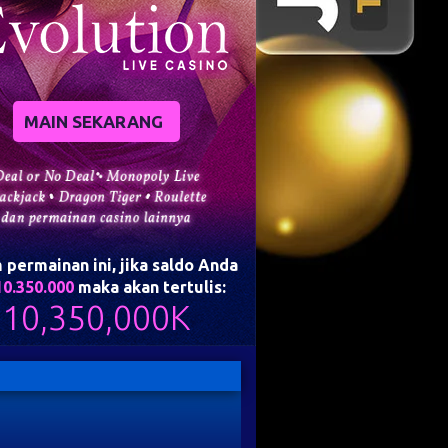
MAIN SEKARANG
 permainan ini, jika saldo Anda
10.350.000
maka akan tertulis:
10,350,000
K