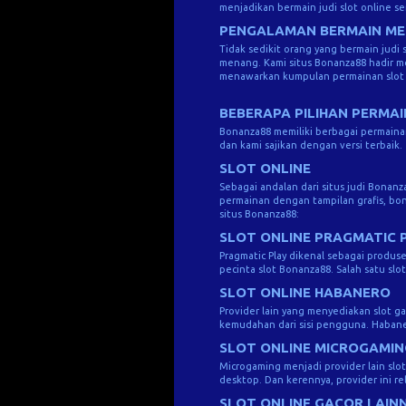
menjadikan bermain judi slot online s
PENGALAMAN BERMAIN M
Tidak sedikit orang yang bermain judi
menang. Kami situs Bonanza88 hadir 
menawarkan kumpulan permainan slot ga
BEBERAPA PILIHAN PERMAI
Bonanza88 memiliki berbagai permainan
dan kami sajikan dengan versi terbaik.
SLOT ONLINE
Sebagai andalan dari situs judi Bonan
permainan dengan tampilan grafis, bo
situs Bonanza88:
SLOT ONLINE PRAGMATIC 
Pragmatic Play dikenal sebagai produse
pecinta slot Bonanza88. Salah satu sl
SLOT ONLINE HABANERO
Provider lain yang menyediakan slot g
kemudahan dari sisi pengguna. Habane
SLOT ONLINE MICROGAMIN
Microgaming menjadi provider lain slo
desktop. Dan kerennya, provider ini rel
SLOT ONLINE GACOR LAIN