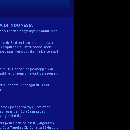
 DI INDONESIA
n populer dan banyaknya pemburu slot
h pilih. Saat ini kami menggunakan
ari komputer atau smartphone Anda
at juga menggunakan link alternatif
tahun 2011. Sebagian pelanggan kami
a88 yang menjadi favorit para pemain
us Bonanza88 sebagai situs slot
 ini.
t banyak penggemarnya. Komitmen
i resmi dari GLI (Gaming Lab
g adil (fair).
i permainan. Selain itu, Algoritma
. Bola Tangkas GLI Bonanza88 diaudit