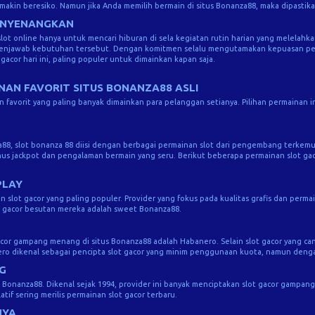
emakin beresiko. Namun jika Anda memilih bermain di situs Bonanza88, maka dipasti
ENYENANGKAN
 slot online hanya untuk mencari hiburan di sela kegiatan rutin harian yang melela
menjawab kebutuhan tersebut. Dengan komitmen selalu mengutamakan kepuasan pela
cor hari ini, paling populer untuk dimainkan kapan saja.
NAN FAVORIT SITUS BONANZA88 ASLI
 favorit yang paling banyak dimainkan para pelanggan setianya. Pilihan permainan i
za88, slot bonanza 88 diisi dengan berbagai permainan slot dari pengembang terkem
nus jackpot dan pengalaman bermain yang seru. Berikut beberapa permainan slot ga
PLAY
n slot gacor yang paling populer. Provider yang fokus pada kualitas grafis dan perm
ot gacor besutan mereka adalah sweet Bonanza88.
acor gampang menang di situs Bonanza88 adalah Habanero. Selain slot gacor yang c
ro dikenal sebagai pencipta slot gacor yang minim penggunaan kuota, namun dengan
G
t Bonanza88. Dikenal sejak 1994, provider ini banyak menciptakan slot gacor gampa
atif sering merilis permainan slot gacor terbaru.
NYA