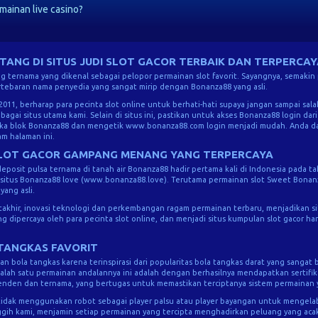
rmainan live casino?
ANG DI SITUS JUDI SLOT GACOR TERBAIK DAN TERPERCAYA
ing ternama yang dikenal sebagai pelopor permainan slot favorit. Sayangnya, semaki
tebaran nama penyedia yang sangat mirip dengan Bonanza88 yang asli.
2011, berharap para pecinta slot online untuk berhati-hati supaya jangan sampai sala
bagai situs utama kami. Selain di situs ini, pastikan untuk akses Bonanza88 login d
ka blok Bonanza88 dan mengetik www.bonanza88.com login menjadi mudah. Anda dap
m halaman ini.
 SLOT GACOR GAMPANG MENANG YANG TERPERCAYA
 deposit pulsa ternama di tanah air Bonanza88 hadir pertama kali di Indonesia pada 
i situs Bonanza88 love (www.bonanza88.love). Terutama permainan slot Sweet Bonanz
yang asli.
ir, inovasi teknologi dan perkembangan ragam permainan terbaru, menjadikan sit
g dipercaya oleh para pecinta slot online, dan menjadi situs kumpulan slot gacor hari
 TANGKAS FAVORIT
 bola tangkas karena terinspirasi dari popularitas bola tangkas darat yang sanga
h satu permainan andalannya ini adalah dengan berhasilnya mendapatkan sertifikas
nden dan ternama, yang bertugas untuk memastikan terciptanya sistem permainan yan
 tidak menggunakan robot sebagai player palsu atau player bayangan untuk mengelabu
h kami, menjamin setiap permainan yang tercipta menghadirkan peluang yang acak