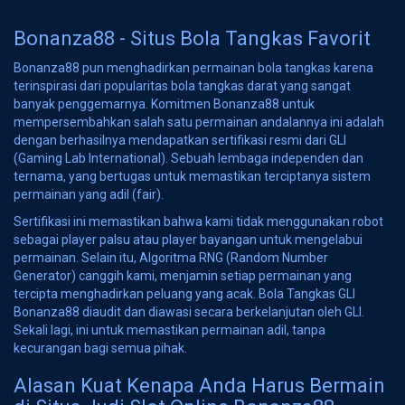
Bonanza88 - Situs Bola Tangkas Favorit
Bonanza88 pun menghadirkan permainan bola tangkas karena
terinspirasi dari popularitas bola tangkas darat yang sangat
banyak penggemarnya. Komitmen Bonanza88 untuk
mempersembahkan salah satu permainan andalannya ini adalah
dengan berhasilnya mendapatkan sertifikasi resmi dari GLI
(Gaming Lab International). Sebuah lembaga independen dan
ternama, yang bertugas untuk memastikan terciptanya sistem
permainan yang adil (fair).
Sertifikasi ini memastikan bahwa kami tidak menggunakan robot
sebagai player palsu atau player bayangan untuk mengelabui
permainan. Selain itu, Algoritma RNG (Random Number
Generator) canggih kami, menjamin setiap permainan yang
tercipta menghadirkan peluang yang acak. Bola Tangkas GLI
Bonanza88 diaudit dan diawasi secara berkelanjutan oleh GLI.
Sekali lagi, ini untuk memastikan permainan adil, tanpa
kecurangan bagi semua pihak.
Alasan Kuat Kenapa Anda Harus Bermain