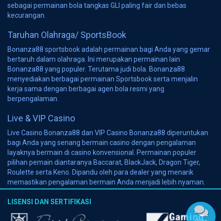
sebagai permainan bola tangkas GLI paling fair dan bebas
kecurangan.
Taruhan Olahraga/ SportsBook
Bonanza88 sportsbook adalah permainan bagi Anda yang gemar
bertaruh dalam olahraga. Ini merupakan permainan lain
Bonanza88 yang populer. Terutama judi bola. Bonanza88
menyediakan berbagai permainan Sportsbook serta menjalin
kerja sama dengan berbagai agen bola resmi yang
berpengalaman.
Live & VIP Casino
Live Casino Bonanza88 dan VIP Casino Bonanza88 diperuntukan
bagi Anda yang senang bermain casino dengan pengalaman
layaknya bermain di casino konvensional. Permainan populer
pilihan pemain diantaranya Baccarat, BlackJack, Dragon Tiger,
Roulette serta Keno. Dipandu oleh para dealer yang menarik
memastikan pengalaman bermain Anda menjadi lebih nyaman.
LISENSI DAN SERTIFIKASI