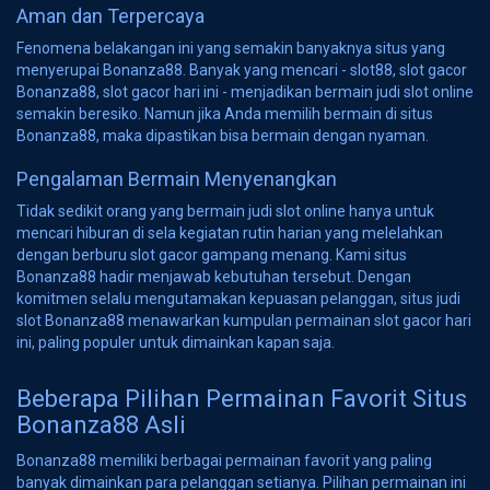
Aman dan Terpercaya
Fenomena belakangan ini yang semakin banyaknya situs yang
menyerupai Bonanza88. Banyak yang mencari - slot88, slot gacor
Bonanza88, slot gacor hari ini - menjadikan bermain judi slot online
semakin beresiko. Namun jika Anda memilih bermain di situs
Bonanza88, maka dipastikan bisa bermain dengan nyaman.
Pengalaman Bermain Menyenangkan
Tidak sedikit orang yang bermain judi slot online hanya untuk
mencari hiburan di sela kegiatan rutin harian yang melelahkan
dengan berburu slot gacor gampang menang. Kami situs
Bonanza88 hadir menjawab kebutuhan tersebut. Dengan
komitmen selalu mengutamakan kepuasan pelanggan, situs judi
slot Bonanza88 menawarkan kumpulan permainan slot gacor hari
ini, paling populer untuk dimainkan kapan saja.
Beberapa Pilihan Permainan Favorit Situs
Bonanza88 Asli
Bonanza88 memiliki berbagai permainan favorit yang paling
banyak dimainkan para pelanggan setianya. Pilihan permainan ini