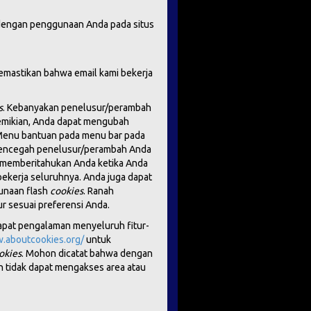
 dengan penggunaan Anda pada situs
mastikan bahwa email kami bekerja
s
. Kebanyakan penelusur/perambah
 demikian, Anda dapat mengubah
Menu bantuan pada menu bar pada
mencegah penelusur/perambah Anda
 memberitahukan Anda ketika Anda
ekerja seluruhnya. Anda juga dapat
unaan flash
cookies
. Ranah
 sesuai preferensi Anda.
dapat pengalaman menyeluruh fitur-
.aboutcookies.org/
untuk
okies
. Mohon dicatat bahwa dengan
 tidak dapat mengakses area atau