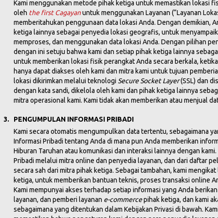
Kami menggunakan metode pihak ketiga untuk memastikan lokasi fis
oleh
the first Cagayan
untuk menggunakan Layanan (“Layanan Lokasi”
memberitahukan penggunaan data lokasi Anda. Dengan demikian, An
ketiga lainnya sebagai penyedia lokasi geografis, untuk menyampa
memproses, dan menggunakan data lokasi Anda. Dengan pilihan pe
dengan ini setuju bahwa kami dan setiap pihak ketiga lainnya sebagai
untuk memberikan lokasi fisik perangkat Anda secara berkala, ketik
hanya dapat diakses oleh kami dan mitra kami untuk tujuan pemberia
lokasi dikirimkan melalui teknologi
Secure Socket Layer
(SSL) dan di
dengan kata sandi, dikelola oleh kami dan pihak ketiga lainnya sebag
mitra operasional kami. Kami tidak akan memberikan atau menjual dat
PENGUMPULAN INFORMASI PRIBADI
Kami secara otomatis mengumpulkan data tertentu, sebagaimana yan
Informasi Pribadi tentang Anda di mana pun Anda memberikan inform
Hiburan Taruhan atau komunikasi dan interaksi lainnya dengan kami.
Pribadi melalui mitra online dan penyedia layanan, dan dari daftar
secara sah dari mitra pihak ketiga. Sebagai tambahan, kami mengikat
ketiga, untuk memberikan bantuan teknis, proses transaksi online 
Kami mempunyai akses terhadap setiap informasi yang Anda berikan 
layanan, dan pemberi layanan
e-commerce
pihak ketiga, dan kami a
sebagaimana yang ditentukan dalam Kebijakan Privasi di bawah. Ka