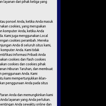
n layanan dari pihak ketiga yang
atau ponsel Anda, ketika Anda masuk
gunakan cookies, yang merupakan
an komputer Anda, ketika Anda
da. Kami juga menggunakan Local
 dengan cookies perambah. Mereka
ungan Anda di seluruh situs kami,
 komputer Anda. Kami tidak
ifikasi Informasi Pribadi Anda
akan cookies dan flash cookies
akan cookies dan cookies pihak
yanan Hiburan Taruhan, dan membuat
an penggunaan Anda. Kami
tu kami mempertunjukkan iklan-
rkan penggunaan Anda pada situs
ftaran Anda dan memungkinkan kami
Anda layanan yang Anda perlukan.
epentingan Anda sewaktu online dan