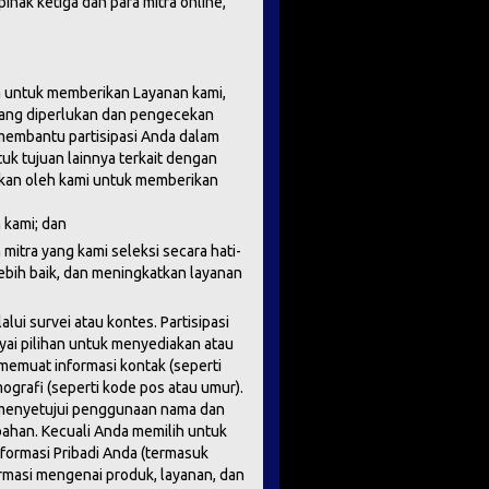
ak ketiga dan para mitra online,
a untuk memberikan Layanan kami,
ang diperlukan dan pengecekan
 membantu partisipasi Anda dalam
uk tujuan lainnya terkait dengan
akan oleh kami untuk memberikan
 kami; dan
itra yang kami seleksi secara hati-
ebih baik, dan meningkatkan layanan
ui survei atau kontes. Partisipasi
yai pilihan untuk menyediakan atau
 memuat informasi kontak (seperti
grafi (seperti kode pos atau umur).
 menyetujui penggunaan nama dan
ahan. Kecuali Anda memilih untuk
formasi Pribadi Anda (termasuk
rmasi mengenai produk, layanan, dan