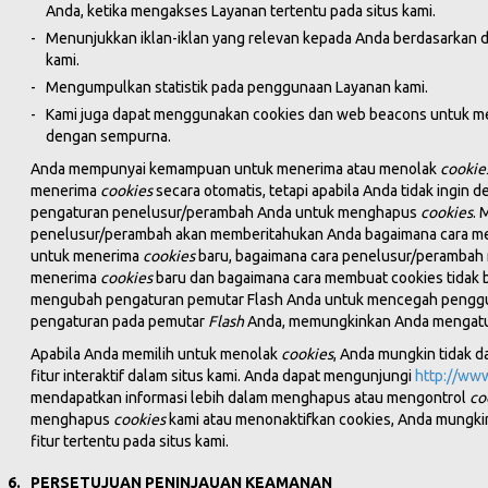
Anda, ketika mengakses Layanan tertentu pada situs kami.
Menunjukkan iklan-iklan yang relevan kepada Anda berdasarkan
kami.
Mengumpulkan statistik pada penggunaan Layanan kami.
Kami juga dapat menggunakan cookies dan web beacons untuk me
dengan sempurna.
Anda mempunyai kemampuan untuk menerima atau menolak
cookie
menerima
cookies
secara otomatis, tetapi apabila Anda tidak ingin
pengaturan penelusur/perambah Anda untuk menghapus
cookies
. 
penelusur/perambah akan memberitahukan Anda bagaimana cara 
untuk menerima
cookies
baru, bagaimana cara penelusur/perambah
menerima
cookies
baru dan bagaimana cara membuat cookies tidak b
mengubah pengaturan pemutar Flash Anda untuk mencegah pengg
pengaturan pada pemutar
Flash
Anda, memungkinkan Anda mengatur
Apabila Anda memilih untuk menolak
cookies
, Anda mungkin tidak 
fitur interaktif dalam situs kami. Anda dapat mengunjungi
http://www
mendapatkan informasi lebih dalam menghapus atau mengontrol
co
menghapus
cookies
kami atau menonaktifkan cookies, Anda mungkin
fitur tertentu pada situs kami.
PERSETUJUAN PENINJAUAN KEAMANAN